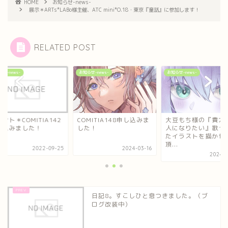
HOME
お知らせ-news-
展示＊ARTs*LABo様主催、ATC mini*O.18・東京『童話』に参加します！
RELATED POST
せ-news-
お知らせ-news-
お知らせ-news-
ント＊COMITIA142
COMITIA148申し込みま
大豆もち様の『貴方
し込みました！
した！
人になりたい』歌っ
たイラストを描かせ
頂...
2022-09-25
2024-03-16
2024-0
日記8。すこしひと息つきました。（ブ
ログ改装中）