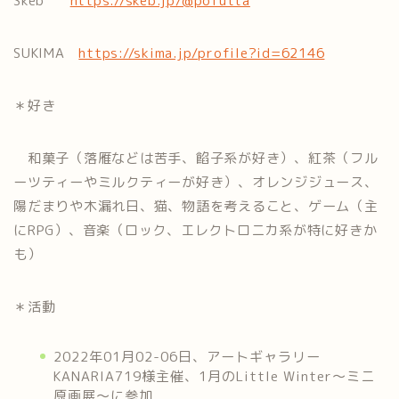
Skeb
https://skeb.jp/@pofutta
SUKIMA
https://skima.jp/profile?id=62146
＊好き
和菓子（落雁などは苦手、餡子系が好き）、紅茶（フル
ーツティーやミルクティーが好き）、オレンジジュース、
陽だまりや木漏れ日、猫、物語を考えること、ゲーム（主
にRPG）、音楽（ロック、エレクトロニカ系が特に好きか
も）
＊活動
2022年01月02-06日、アートギャラリー
KANARIA719様主催、1月のLittle Winter〜ミニ
原画展〜に参加