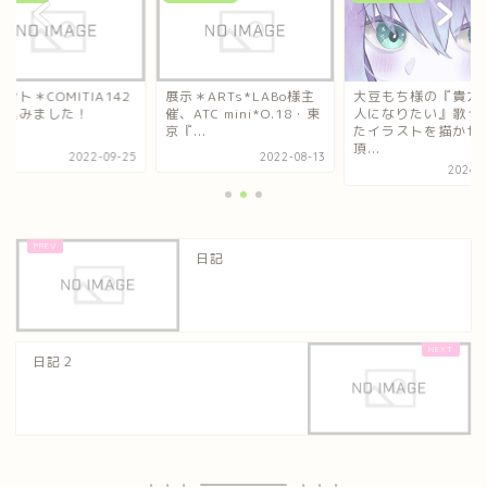
ント＊COMITIA142
展示＊ARTs*LABo様主
大豆もち様の『貴方
し込みました！
催、ATC mini*O.18・東
人になりたい』歌っ
京『...
たイラストを描かせ
頂...
2022-09-25
2022-08-13
2024-0
日記
日記２