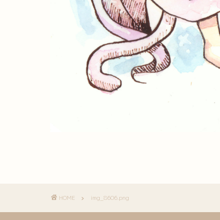
HOME
img_8606.png