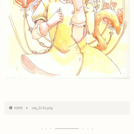
HOME
img_8142.png