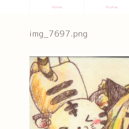
Home
Profile
img_7697.png