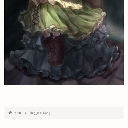
HOME
img_6944.png