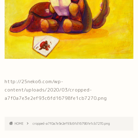
http://25neko6.com/wp-
content/uploads/2020/03/cropped-
a7f0a7e3e2ef93c6fd16798fe1cb7270.png
HOME
cropped-a7f0a7e3e2ef93c6fd16798fe1cb7270.png