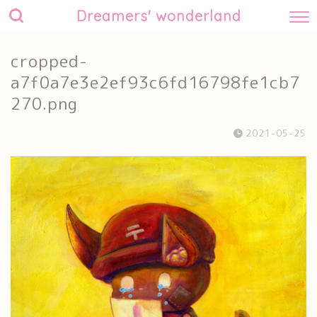
Dreamers' wonderland
cropped-
a7f0a7e3e2ef93c6fd16798fe1cb7
270.png
2021-05-25