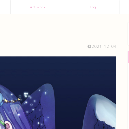
Art work
Blog
2021-12-04